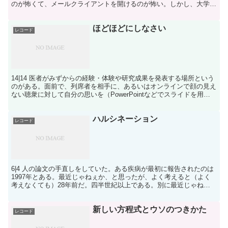
のが怖くて、メールクライアントを開けるのが怖い。しかし、大学に
いるあの教授とか、あの研究者とか、いったい一日の間...
ほどほどにしなさい
レコード
14|14 医者がみずからの経験・体験や研究成果を発表する場所という
のがある。面前で、列席者を相手に、あるいはオンラインで顔の見え
ない聴衆に対して自分の思いを（PowerPointなどでスライドを用い
ながら）発表するのを学会発表とか学会報告...
ハルシネーション
レコード
6|4 人の論文の手直しをしていた。ある疾病が最初に報告されたのは
1997年とある。最近じゃねぇか、と思ったが、よく考えると（よく
考えなくても）28年前だ。四半世紀以上である。別に最近じゃねぇ
な。もう新しい病気じゃねぇんだな。年号の感覚がす...
新しい方程式とウソのつきかた
レコード