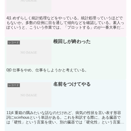
4|1 めずらしく統計処理などをやっている。統計処理っていうほどで
もないか。多数の症例に目を通して傾向などを確認している。素人っ
ぽくいうと、こういう作業では、「プロットする」のが一番大事だな
と思う。データの分布を視覚的に把握するところからす...
根回しが終わった
レコード
0|0 仕事をやめ、仕事をしようかと考えている。
名前をつけてやる
レコード
11|4 重箱の隅みたいな話なのだけれど、病気の性状を言い表す形容
詞にscirrhousという単語がある。これを和訳する際に、ある臓器で
は「硬性」という言葉を使い、別の臓器では「硬化性」という言葉を
使い、あるいは「硬化型」という言葉を使った...