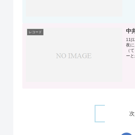
中
レコード
11
夜に
（て
ーと
次