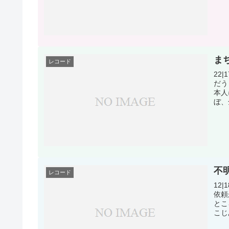
ま
レコード
22
だう
本人
ぼ、
不
レコード
12
依頼
とこ
こじ