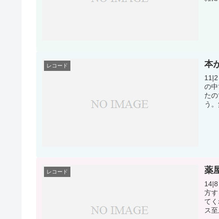
本
レコード
11
の中
たの
う。
薬
レコード
14
方す
てく
ス至