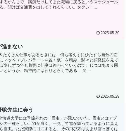
するかんじで、講演だけしてまた職場に戻るというスケジュール
る。聞けば交通費を出してくれるらしい。タクシー...
2025.05.30
が進まない
|28 たくさん仕事があるときには、何も考えずにひたすら自分の左
にマッペ（プレパラートを置く板）を積み、黙々と顕微鏡を見て
ば少しずつでも着実に仕事は終わっていくので、じつはあまり困
いというか、精神的にはわりとらくである。 問...
2025.05.29
野聡先生に会う
0 北海道大学には季節外れの「雪虫」が飛んでいた。雪虫とはアブ
シの一種らしい。羽が白く、一見して雪が舞っているように見え
ら雪虫。ただ実際に目にすると、その飛び方はあまり雪っぽくは