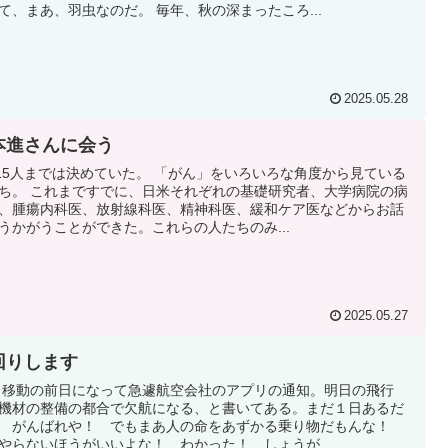
て、まあ、羽虫なのだ。 毎年、秋の深まったころ...
2025.05.28
本進さんに会う
0 15人までは決めていた。 「がん」をいろいろな角度から見ている
ち。 これまですでに、日米それぞれの基礎研究者、大学病院の病
、腫瘍内科医、放射線科医、精神科医、緩和ケア医などからお話
うかがうことができた。これらの人たちのみ...
2025.05.27
回りします
|2 移動の前日になって急遽航空会社のアプリの通知。明日の飛行
機材の整備の都合で欠航になる、と書いてある。まだ１日あるだ
 がんばれや！ でもまあ人の命をあずかる乗り物だもんな！
やらないほうがいいよな！ わかった！ しょうが...