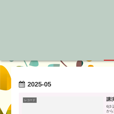
2025-05
講
レコード
6|
から