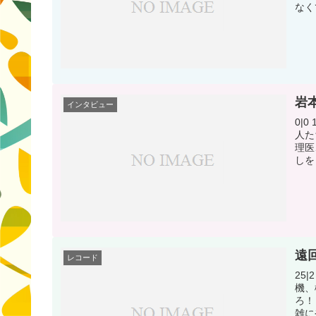
なく
岩
インタビュー
0|
人た
理医
しを
遠
レコード
25
機、
ろ！
雑に