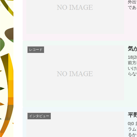
外出
であ
気
レコード
18
前方
いけ
らな
平
インタビュー
0|
ラム
るか