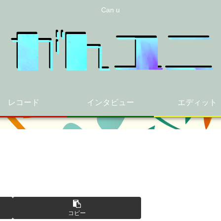
Can u
レコード
インタビュー
エディット
コピー