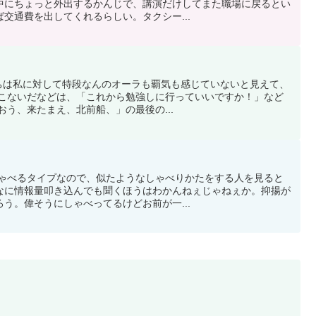
中にちょっと外出するかんじで、講演だけしてまた職場に戻るとい
交通費を出してくれるらしい。タクシー...
医たちは私に対して特段なんのオーラも覇気も感じていないと見えて、
 こないだなどは、「これから勉強しに行っていいですか！」など
おう、来たまえ、北前船、」の最後の...
量しゃべるタイプなので、似たようなしゃべりかたをする人を見ると
なに情報量叩き込んでも聞くほうはわかんねぇじゃねぇか。抑揚が
う。偉そうにしゃべってるけどお前が一...