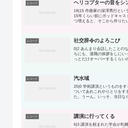
ヘリコプターの音をシ
レコード
18|15 作曲家の深澤秀行
15年くらい前にポッドキャ
つ増えると、そこから作りたい
社交辞令のよろこび
レコード
0|2 あんまり会話したこと
ちにも、退職の挨拶をしにい
っとだけオーバーするくらいの
汽水域
レコード
25|0 学術講演というもの
ついてあれこれやりとりをす
た。うーん。いっそ、当日なら
講演に行ってくる
レコード
6|3 講演を頼まれた学会が