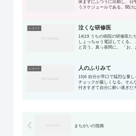
休まずにふつうに出勤し、日
うスケジュールである。聞けば
泣くな研修医
レコード
14|19 うちの病院の研修
しょっちゅう電話してくる。
と言う。真っ昼間に。 「お、
人のふりみて
レコード
15|6 自分が早口で猛烈な
チェックが厳しくなる。そん
付きすぎて自分に酔い過ぎだろ
まちがいの指摘