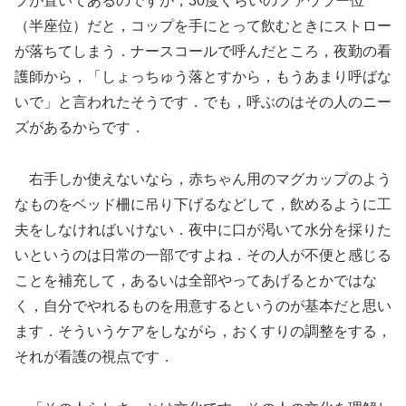
プが置いてあるのですが，30度くらいのファウラー位
（半座位）だと，コップを手にとって飲むときにストロー
が落ちてしまう．ナースコールで呼んだところ，夜勤の看
護師から，「しょっちゅう落とすから，もうあまり呼ばな
いで」と言われたそうです．でも，呼ぶのはその人のニー
ズがあるからです．
右手しか使えないなら，赤ちゃん用のマグカップのよう
なものをベッド柵に吊り下げるなどして，飲めるように工
夫をしなければいけない．夜中に口が渇いて水分を採りた
いというのは日常の一部ですよね．その人が不便と感じる
ことを補充して，あるいは全部やってあげるとかではな
く，自分でやれるものを用意するというのが基本だと思い
ます．そういうケアをしながら，おくすりの調整をする，
それが看護の視点です．