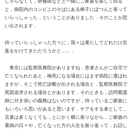
しゃらなくて，研修医などと一緒にご家族を探して回る
と，病院内のコンビニのそばにある椅子にぽつんと座って
いらっしゃった，ということがありました．そのことが思
い出されます．
待っていらっしゃった方々に，我々は果たしてどれだけ言
葉をかけてきただろうかと……．
東京には監察医務院がありますね．患者さんがご自宅で
亡くなられたあと，検死になる場合にはまず病院に運ばれ
ますが，そこで死亡診断が出される場合と，監察医務院で
死因追求される場合とがあります．そのときも，訪問看護
師に付き添いの義務はないのですが，待っているご家族に
もいろいろ思いがあると思います．ケアをする者として，
言葉は多くなくても，とにかく横に座りながら，ご家族の
看病の日々や，亡くなった方の人生を振り返って，お話し