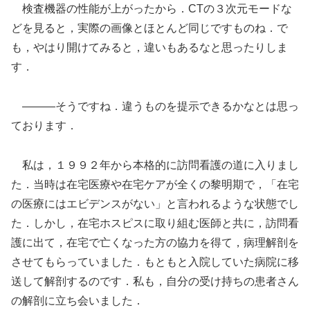
検査機器の性能が上がったから．CTの３次元モードな
どを見ると，実際の画像とほとんど同じですものね．で
も，やはり開けてみると，違いもあるなと思ったりしま
す．
―――そうですね．違うものを提示できるかなとは思っ
ております．
私は，１９９２年から本格的に訪問看護の道に入りまし
た．当時は在宅医療や在宅ケアが全くの黎明期で，「在宅
の医療にはエビデンスがない」と言われるような状態でし
た．しかし，在宅ホスピスに取り組む医師と共に，訪問看
護に出て，在宅で亡くなった方の協力を得て，病理解剖を
させてもらっていました．もともと入院していた病院に移
送して解剖するのです．私も，自分の受け持ちの患者さん
の解剖に立ち会いました．