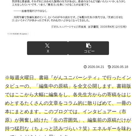
X
コピー
2026.04.21
2026.05.18
※毎週火曜日、書籍『がんユニバーシティ』で行ったイン
タビューの、「編集中の原稿」を全文公開します。書籍版
ではここから大幅に編集をし、各先生方からの寄稿をはじ
めとするたくさんの文章をコラム的に散りばめて、一冊の
本にまとめます。このブログでは、インタビュアー（市
原）が興奮し続けた「生の雰囲気」、編集前の原稿だけが
持つ猛烈な（ちょっと読みづらい？笑）エネルギーを味わ