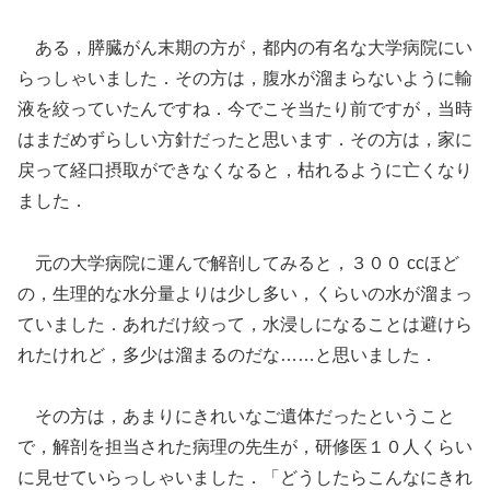
ある，膵臓がん末期の方が，都内の有名な大学病院にい
らっしゃいました．その方は，腹水が溜まらないように輸
液を絞っていたんですね．今でこそ当たり前ですが，当時
はまだめずらしい方針だったと思います．その方は，家に
戻って経口摂取ができなくなると，枯れるように亡くなり
ました．
元の大学病院に運んで解剖してみると，３００ ccほど
の，生理的な水分量よりは少し多い，くらいの水が溜まっ
ていました．あれだけ絞って，水浸しになることは避けら
れたけれど，多少は溜まるのだな……と思いました．
その方は，あまりにきれいなご遺体だったということ
で，解剖を担当された病理の先生が，研修医１０人くらい
に見せていらっしゃいました．「どうしたらこんなにきれ