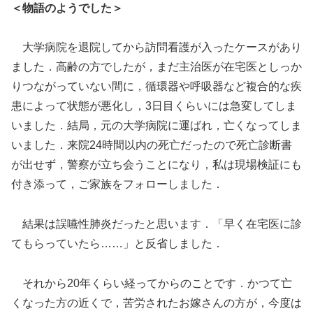
＜物語のようでした＞
大学病院を退院してから訪問看護が入ったケースがあり
ました．高齢の方でしたが，まだ主治医が在宅医としっか
りつながっていない間に，循環器や呼吸器など複合的な疾
患によって状態が悪化し，3日目くらいには急変してしま
いました．結局，元の大学病院に運ばれ，亡くなってしま
いました．来院24時間以内の死亡だったので死亡診断書
が出せず，警察が立ち会うことになり，私は現場検証にも
付き添って，ご家族をフォローしました．
結果は誤嚥性肺炎だったと思います．「早く在宅医に診
てもらっていたら……」と反省しました．
それから20年くらい経ってからのことです．かつて亡
くなった方の近くで，苦労されたお嫁さんの方が，今度は