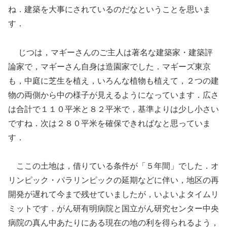
ね．建築を大事にされているのだなということを思いま
す．
じつは，マギーさんのご主人は著名な建築家・建築評
論家で，マギーさん自身は造園家でした．マギーズ東京
も，中庭に芝生を植え，いろんな植物も植えて，２つの建
物の両側から中の様子が見えるようになっています．広さ
は合計で１１０平米と８２平米で，基準よりは少し小さい
ですね．次は２８０平米を確保できればなと思っていま
す．
ここの土地は，借りている条件が「５年間」でした．オ
リンピック・パラリンピックの延期などに伴い，地区の再
開発が遅れて今まで残せていましたが，いよいよタイムリ
ミットです．がん研有明病院と国立がん研究センター中央
病院の真ん中あたりにある現在の地の利を得られるよう，