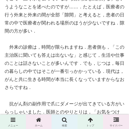
うようなことを述べたのですが……．たとえば，医療者の
行う外来と外来の間が全部「隙間」と考えると，患者の日
常の中で医療者が関われる場所のほうが少ないですね．隙
間の方が多い．
外来の診療は，時間が限られますね．患者側も，「この
主治医に聞いても答えは出ないな」と感じて，生活や仕事
のことは話さないことが多いんです．でも，じつは，毎日
の暮らしの中ではそこが一番引っかかっている．現代は，
がんと共に生きる時間が本当に長くなっていますからなお
さらですね．
抗がん剤の副作用で爪にダメージが出てきている方がい
らっしゃいました．医師とのやりとりは，「お気をつけ
て」くらいで終わってしまうのですが，その方はピアニス
メニュー
ホーム
検索
トップ
サイドバー
トでした．仕事が２年もできず，練習もできないわけで