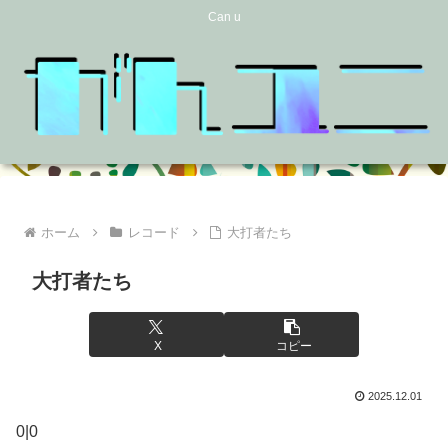
Can u
ホーム
レコード
大打者たち
大打者たち
X
コピー
2025.12.01
0|0