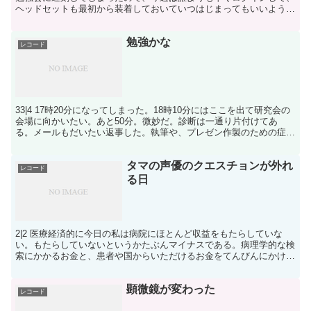
ヘッドセットも最初から装着しておいていつはじまってもいいように
しておく。 遅刻はだめだ。みんなに迷惑をかける。そ...
勉強かな
レコード
33|4 17時20分になってしまった。18時10分にはここを出て研究会の
会場に向かいたい。あと50分。微妙だ。診断は一通り片付けてあ
る。メールもだいたい返事した。執筆や、プレゼン作製のための症例
検討などには心もとない残り時間だ。となると、...
タマの声優のクエスチョンが外れ
レコード
る日
2|2 医療経済的に今日の私は病院にほとんど収益をもたらしていな
い。もたらしていないというかたぶんマイナスである。病理学的な検
索にかかるお金と、患者や国からいただけるお金をてんびんにかける
と、病理の場合は基本的に赤字だ。黒字にする努力をしな...
顕微鏡が変わった
レコード