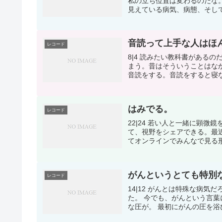
私の立ち位置は変わるのだな
見えている病気、病態、そして
音読って上手な人はほ
レコード
8|4 読みたい教科書がある
まう。昔はそういうことはな
音読をする。音読をすると寝な
はみでる。
レコード
22|24 若い人と一緒に顕
て、視野をシェアできる。最
てオンラインでみんなで見る形
がんというとても特別
レコード
14|12 がんとは特殊な病
た。 今でも、がんという言
な圧が。 最初にがんの圧を浴び