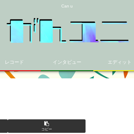
Can u
レコード
インタビュー
エディット
コピー