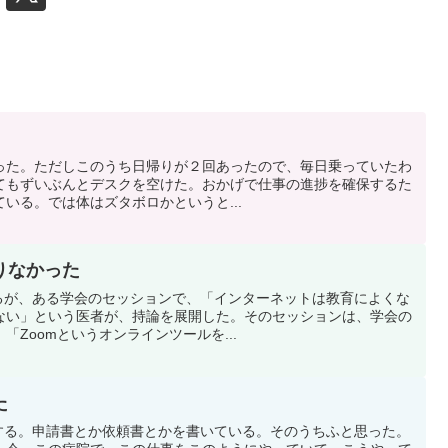
機に乗った。ただしこのうち日帰りが２回あったので、毎日乗っていたわ
てもずいぶんとデスクを空けた。おかげで仕事の進捗を確保するた
いる。では体はズタボロかというと...
りなかった
になるが、ある学会のセッションで、「インターネットは教育によくな
ない」という医者が、持論を展開した。そのセッションは、学会の
Zoomというオンラインツールを...
た
トもする。申請書とか依頼書とかを書いている。そのうちふと思った。