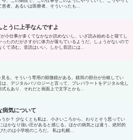
。今、この病院で、この仕事をこのようにやっていて、こうやって
患者、あるいは医療者、そういったも...
んとうに上手なんですよ
のだが小仕事が多くてなかなか読めないし、いざ読み始めると寝てし
かったのだがさすがに体力が落ちているようだ。しょうがないので
くて済む。音読はいい。しかし音読には...
微鏡を見る。そういう専用の顕微鏡がある。鏡筒の部分が分岐してい
近は、デジタルパソロジーと言って、プレパラートをデジタル化し
式もあり、それだと画面上で文字とかも...
な病気について
気だろうか？ 少なくとも私は、小さいころから、わりとそう思ってい
葉にはかなり強い圧があると感じる。ほかの病気とは違う、絶対的
たのは小学校のころだ。 私は札幌...