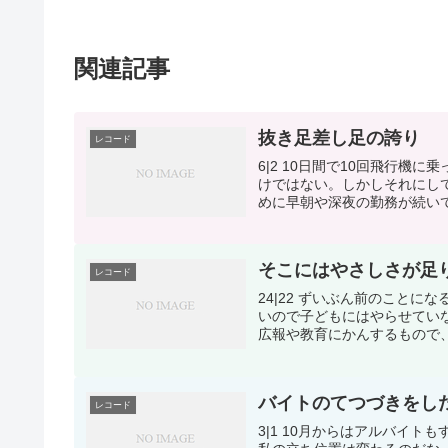
関連記事
抜き足差し足の誇り
レコード
6|2 10日間で10回飛行
けではない。しかしそれにし
めに早朝や深夜の勤務が続いて
そこにはやさしさが足
レコード
24|22 ずいぶん前のこと
いので子どもにはやらせてい
広報や教育にかんするもので、「
バイトのてつづきをし
レコード
3|1 10月からはアルバイ