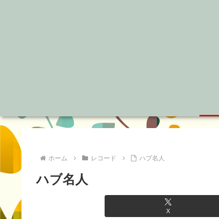
ホーム
レコード
ハブ名人
ハブ名人
X