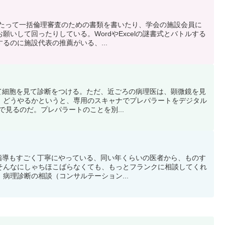
にあたって一括倫理審査のための書類を書いたり、学会の施設会員に
願いして回ったりしている。WordやExcelの謎書式とバトルする
るのに施設代表の推薦がいる、...
使って細胞を見て診断をつける。ただ、近ごろの病理医は、顕微鏡を見
。どうやるかというと、専用のスキャナでプレパラートをデジタル
で見るのだ。プレパラートのことを別...
への指導もすごく丁寧にやっている、同い年くらいの医者から、ものす
そんなにしゃちほこばらなくても、もっとフランクに相談してくれ
病理診断の相談（コンサルテーション...