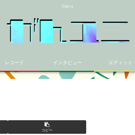
Can u
レコード
インタビュー
エディット
コピー