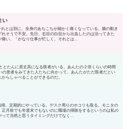
まい
く、それとは別に、全身のあちこちが細かく痛くなっている。腸の動き
ずれそうで不安。先日、右目の白目から出血したのは治ってきた
痛い。「かなり仕事が忙しく、それとは...
手だととたんに居丈高になる医者がいる。あんたの２倍くらいの時間
らいの患者をみてきた人たちに向かって、あんたがただ医者だとい
上からしゃべることができるのだ。
ドを清掃。定期的にやっている。デスク周りのホコリも取る。モニタの
。正月前でも年度末でもないのに職場の掃除をするというのは私の
って当然と思うタイミングだけでなく...