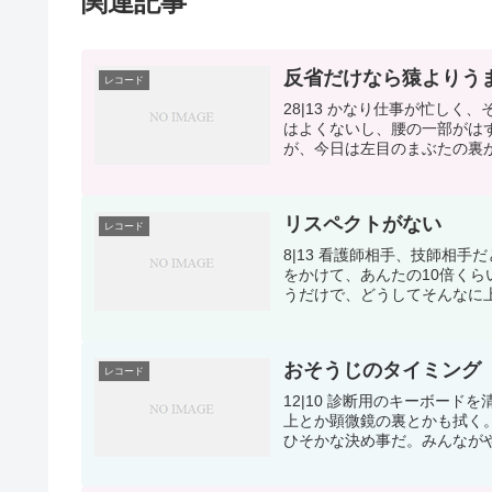
関連記事
反省だけなら猿よりう
レコード
28|13 かなり仕事が忙し
はよくないし、腰の一部がは
が、今日は左目のまぶたの裏が
リスペクトがない
レコード
8|13 看護師相手、技師相
をかけて、あんたの10倍く
うだけで、どうしてそんなに
おそうじのタイミング
レコード
12|10 診断用のキーボー
上とか顕微鏡の裏とかも拭く
ひそかな決め事だ。みんながや