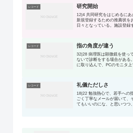
研究開始
レコード
12|4 共同研究をはじめる
新規登録するための推薦状をお
日々となっている。施設登録す
指の角度が違う
レコード
32|28 病理医は顕微鏡を
ないで診断をする場合がある
に取り込んで、PCのモニタ上
礼儀ただしさ
レコード
18|22 勉強熱心で、若手
ごく丁寧なメールが届いて、
てもいいのにな、と思いつつ、