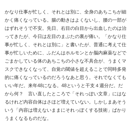
かなり仕事が忙しく、それとは別に、全身のあちこちが細
かく痛くなっている。腸の動きはよくないし、腰の一部が
はずれそうで不安。先日、右目の白目から出血したのは治
ってきたが、今日は左目のまぶたの裏が痛い。「かなり仕
事が忙しく、それとは別に」と書いたが、普通に考えて仕
事が忙しいために、ふだんはホルモンとか脳内麻薬などで
ごまかしている体のあちこちの小さな不具合が、うまくマ
スクできなくなって、自覚の閾値を超えることで同時多発
的に痛くなっているのだろうなあと思う。それでなくても
いい年だ。来年48になる。48というと干支４週分だ。だ
から何？ 言い直したところで「それっぽい文章」にはな
るけれど内容自体はさほど増えていない。しかしまあそう
いう「内容は増えないままにそれっぽくする技術」ばかり
うまくなるものだな。