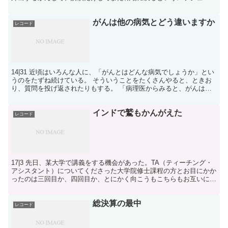
である。聞けば交通費を出してくれるらしい。タクシー...
がんは他の病気とどう違いますか
レコード
14|31 近頃はいろんな人に、「がんとはどんな病気でしょうか」とい
うのをたずね続けている。 そういうことをたくさんやると、ときお
り、質問を投げ返されたりもする。 「病理医からみると、がんはど
んな病気ですか。ほかの病気とどう違いますか」 う...
インドで鷲もかんがえた
レコード
17|3 先日、某大学で講義をする機会があった。TA（ティーチング・
アシスタント）についてくださった大学院修士課程の方とお目にかか
ったのは三回目か、四回目か、とにかく向こうもこちらもお互いに顔
を覚えていて、気軽でよかった。講義がはじまるまで...
総決算の最中
レコード