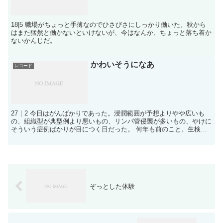
18|5 職場がちょっと手薄なのでひさびさにしっかり働いた。秋から
はまた猛然と働かないといけないが、今はなんか、ちょっと落ち着か
ないかんじだ。
かわいそうになあ
レコード
27｜2 今日はがんばかりであった。浸潤範囲が予想よりやや広いも
の、組織型が典型例より悪いもの、リンパ管侵襲が多いもの、やけに
そういう症例ばかりが目につく日だった。 何年も前のこと。生検の
チェックをボスにしてもらったあと、「目合わせ」をする...
ぞっとした体験