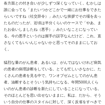
各方面との付き合いが少しずつ深くなっていく。むかしは
誰に会っても「またいつかどこかで一緒にお仕事をできた
らいいですね（社交辞令）」みたいな挨拶でその場を去っ
たものだったが、近頃は半分くらいのケースで「やあ、ま
たお会いしましたね（悪手）」みたいなことになってい
る。今の悪手というのは握手の誤字なんだけど、これ、直
さなくてもいいんじゃないかと思ってそのままにしてお
く。
猛烈な量のがん患者、あるいは、がんではないけれど病気
の患者の病理診断をしている。とても忙しいさなかに。た
くさんの患者を見る中で。ワンオブゼムとしてのがん患
者。油断するとそういう気持ちになる。年間5000人くら
いのがん患者の診断を新たにしていることになっている。
そのほとんどを思い出せないままに。私は、だから、そう
いう自分の仕事のスタイルに対して、深く反省をすべきで