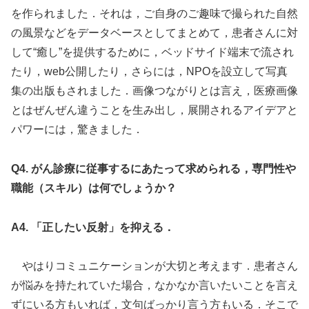
を作られました．それは，ご自身のご趣味で撮られた自然
の風景などをデータベースとしてまとめて，患者さんに対
して“癒し”を提供するために，ベッドサイド端末で流され
たり，web公開したり，さらには，NPOを設立して写真
集の出版もされました．画像つながりとは言え，医療画像
とはぜんぜん違うことを生み出し，展開されるアイデアと
パワーには，驚きました．
Q4. がん診療に従事するにあたって求められる，専門性や
職能（スキル）は何でしょうか？
A4. 「正したい反射」を抑える．
やはりコミュニケーションが大切と考えます．患者さん
が悩みを持たれていた場合，なかなか言いたいことを言え
ずにいる方もいれば，文句ばっかり言う方もいる．そこで