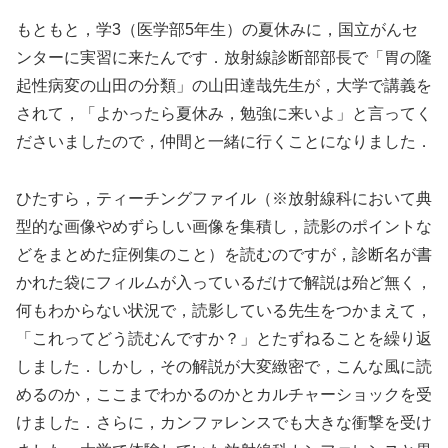
もともと，学3（医学部5年生）の夏休みに，国立がんセ
ンターに実習に来たんです．放射線診断部部長で「胃の隆
起性病変の山田の分類」の山田達哉先生が，大学で講義を
されて，「よかったら夏休み，勉強に来いよ」と言ってく
ださいましたので，仲間と一緒に行くことになりました．
ひたすら，ティーチングファイル（※放射線科において典
型的な画像やめずらしい画像を集積し，読影のポイントな
どをまとめた症例集のこと）を読むのですが，診断名が書
かれた袋にフィルムが入っているだけで解説は殆ど無く，
何もわからない状況で，読影している先生をつかまえて，
「これってどう読むんですか？」とたずねることを繰り返
しました．しかし，その解説が大変緻密で，こんな風に読
めるのか，ここまでわかるのかとカルチャーショックを受
けました．さらに，カンファレンスでも大きな衝撃を受け