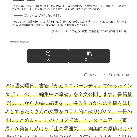
X
コピー
2026.03.17
2026.05.18
※毎週火曜日、書籍『がんユニバーシティ』で行ったイン
タビューの、「編集中の原稿」を全文公開します。書籍版
ではここから大幅に編集をし、各先生方からの寄稿をはじ
めとするたくさんの文章をコラム的に散りばめて、一冊の
本にまとめます。このブログでは、インタビュアー（市
原）が興奮し続けた「生の雰囲気」、編集前の原稿だけが