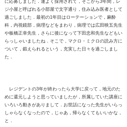
に応募しました．運よく採用されて，そこから3年間，レ
ジ小屋と呼ばれる小部屋で文字通り，住み込み医者として
過ごしました．最初の1年目はローテーションで，麻酔
科，内視鏡部，病理などをまわり，病理では広田映五先生
や板橋正幸先生，さらに後になって下田忠和先生などもい
らっしゃいましたね．そこで，マクロ・ミクロの読み方に
ついて，鍛えられるという，充実した日々を過ごしまし
た．
レジデントの3年が終わったら大学に戻って，地元のた
めに還元しようと思っていましたが，所属していた講座に
いろいろ動きがありまして．お世話になった先生がいらっ
しゃらなくなったので，じゃあ，帰らなくてもいいかな，
と．