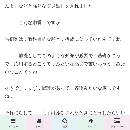
んよ」などと強烈なダメ出しをされました．
―――こんな順番，ですか．
当初案は，教科書的な順番，構成になっていたんですね．
―――前提としてこのような知識が必要で，基礎がこう
で，応用するとこうで，みたいな感じで書いちゃう，みた
いなことですね．
そうです．まず，総論があって，各論みたいな感じです
ね．
それに対して，「まずは診断されたときにどうしたらいい
か，とか，そっちから入らなければいけない」と．ひと
メニュー
ホーム
検索
トップ
サイドバー
り，ふたり，ではなく，たくさんの方に言われました．今