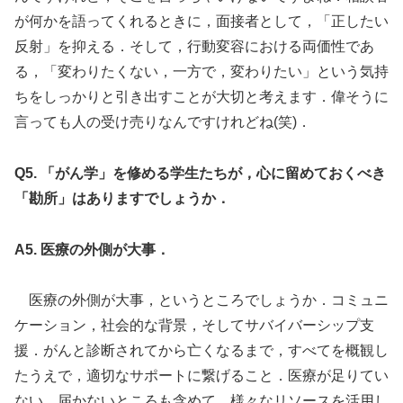
が何かを語ってくれるときに，面接者として，「正したい
反射」を抑える．そして，行動変容における両価性であ
る，「変わりたくない，一方で，変わりたい」という気持
ちをしっかりと引き出すことが大切と考えます．偉そうに
言っても人の受け売りなんですけれどね(笑)．
Q5. 「がん学」を修める学生たちが，心に留めておくべき
「勘所」はありますでしょうか．
A5. 医療の外側が大事．
医療の外側が大事，というところでしょうか．コミュニ
ケーション，社会的な背景，そしてサバイバーシップ支
援．がんと診断されてから亡くなるまで，すべてを概観し
たうえで，適切なサポートに繋げること．医療が足りてい
ない，届かないところも含めて，様々なリソースを活用し