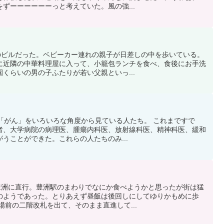
ずーーーーーーっと考えていた。風の強...
いのビルだった。ベビーカー連れの親子が日差しの中を歩いている。
に近隣の中華料理屋に入って、小籠包ランチを食べ、食後にお手洗
くらいの男の子ふたりが若い父親といっ...
。 「がん」をいろいろな角度から見ている人たち。 これまですで
者、大学病院の病理医、腫瘍内科医、放射線科医、精神科医、緩和
うことができた。これらの人たちのみ...
で豊洲に直行。豊洲駅のまわりでなにか食べようかと思ったが街は猛
のようであった。とりあえず昼飯は後回しにしてゆりかもめに歩
場前の二階改札を出て、そのまま直進して...