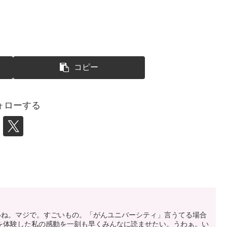
コピー
ォローする
たいね。マジで。すごいもの。「がんユニバーシティ」言うてる場合
を体験した私の感動を一刻も早くみんなに読ませたい。うわぁ。い