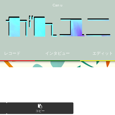
Can u
レコード
インタビュー
エディット
コピー