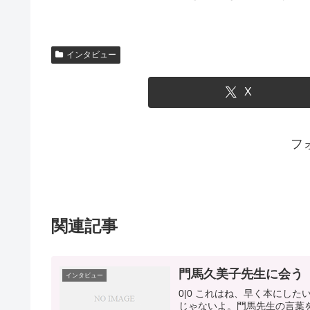
インタビュー
X
フ
関連記事
門馬久美子先生に会う
インタビュー
0|0 これはね、早く本にし
じゃないよ。門馬先生の言葉