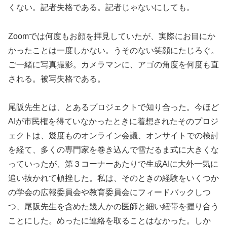
くない。記者失格である。記者じゃないにしても。
Zoomでは何度もお顔を拝見していたが、実際にお目にか
かったことは一度しかない。うそのない笑顔にたじろぐ。
ご一緒に写真撮影。カメラマンに、アゴの角度を何度も直
される。被写失格である。
尾阪先生とは、とあるプロジェクトで知り合った。今ほど
AIが市民権を得ていなかったときに着想されたそのプロジ
ェクトは、幾度ものオンライン会議、オンサイトでの検討
を経て、多くの専門家を巻き込んで雪だるま式に大きくな
っていったが、第３コーナーあたりで生成AIに大外一気に
追い抜かれて頓挫した。私は、そのときの経験をいくつか
の学会の広報委員会や教育委員会にフィードバックしつ
つ、尾阪先生を含めた幾人かの医師と細い紐帯を握り合う
ことにした。めったに連絡を取ることはなかった。しか