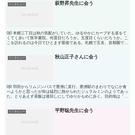
萩野昇先生に会う
インタビュー
0|0 本郷三丁目は秋の気配がしていた。ゆるやかにカーブする道をて
くてく歩いて医学書院。何度目だろうか。五度目くらいだろうか。こ
こを訪れるのは今日でひとまず最後である。札幌で五名、首都圏で十
二名のインタビュー。学会総会の会頭たちや、専門施設...
秋山正子さんに会う
インタビュー
0|0 羽田からリムジンバスで豊洲に直行。豊洲駅のまわりでなにか食
べようかと思ったが街は猛烈に熱せられたジュラルミンのようであっ
た。とりあえず昼飯は後回しにしてゆりかもめに歩く。目的地は「市
場前」。 市場前の二階改札を出て、そのまま直進して...
平野聡先生に会う
インタビュー