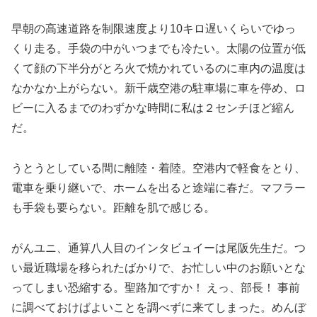
早朝の高速道路を制限速度より10キロ遅いくらいでゆっ
くり走る。手袋の中がいつまでも冷たい。太陽の位置が低
くて顔の下半分がとろ火で焼かれているのに車内の温度は
なかなか上がらない。新千歳空港の駐車場に車を停め、ロ
ビーに入るまでのわずかな時間に私は２センチほど縮ん
だ。
うとうとしている間に離陸・着陸。空港内で軽食をとり、
電車を乗り継いで、ホームを出ると途端に春だ。マフラー
も手袋も要らない。距離を肌で感じる。
がんユニ、通算八人目のインタビュイーは尾阪先生だ。つ
い最近職場を移られたばかりで、お忙しい中のお願いとな
ってしまい恐縮する。聖路加ですか！ えっ、部長！ 事前
に調べておけばよいことを調べずに来てしまった。めんぼ