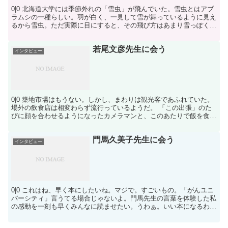
0|0 北海道大学には季節外れの「雪虫」が飛んでいた。雪虫とはアブ
ラムシの一種らしい。羽が白く、一見して雪が舞っているように見え
るから雪虫。ただ実際に目にすると、その飛び方はあまり雪っぽくは
なくて、まあ、羽虫なのだ。 毎年、秋の深まったころ...
若尾文彦先生に会う
インタビュー
0|0 築地市場はもうない。しかし、まわりは観光客であふれていた。
場外の飲食店は相変わらず流行っているようだ。 「この出張」のた
びに顔を合わせるようになったカメラマンと、このあたりで飯を食っ
たことが「ない」という話で盛り上がる。このへん、し...
門馬久美子先生に会う
インタビュー
0|0 これはね、早く本にしたいね。マジで。すごいもの。「がんユニ
バーシティ」言うてる場合じゃないよ。門馬先生の言葉を体験した私
の感動を一刻も早くみんなに読ませたい。うわぁ。いい本になるわ
あ。そんなことをずーーーーーーっと考えていた。風の強...