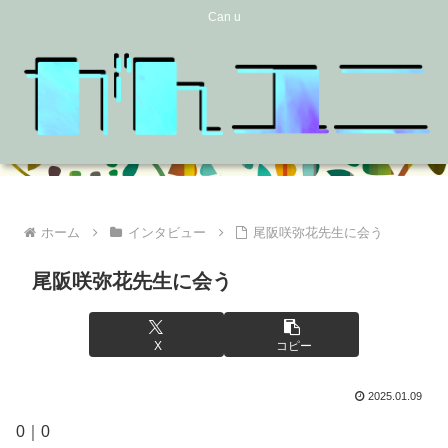
Can u
ホーム
インタビュー
尾阪咲弥花先生に会う
尾阪咲弥花先生に会う
X
コピー
2025.01.09
0｜0