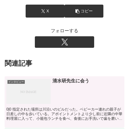
X
コピー
フォローする
関連記事
清水研先生に会う
インタビュー
0|0 指定された場所は川沿いのビルだった。ベビーカー連れの親子が
日差しの中を歩いている。アポイントメントより少し前に近隣の中華
料理屋に入って、小籠包ランチを食べ、食後にお手洗いで歯を磨いて
いると、幼稚園くらいの男の子ふたりが若い父親といっ...