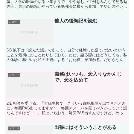
議。大学の医局のゆるい集まりで、やや珍しい症例をみんなで見る勉
強会。東京の病院がやっている勉強会に横から参加してやいのやいの
言うやつ。SNS医療のカタチ。学会の委員としての。...
他人の後悔記を読む
レコード
6|3 以下は「読んだ話」であって、自分で経験した話ではないという
ことを最初におことわりしておく。ただ、語る際にはどうしても、私
の体験に基づいた私の主観による「お化粧」が加わる。だからなんと
なく私が体験したふうな語り口になってしまうだろう。...
職務はいつも、念入りなかんじ
レコード
で、念を込めて
2|1 相談を受ける。「大腸生検で、こういう細胞集塊が出てきたとき
に、毎回PAS出してますか？ 毎回アメーバを疑うべきかっていう話
なんですけど……。私はいちおう、毎回PAS出すんですけど、めった
に当たらないというか、ほとんどはスカで、もしか...
出張にはそういうことがある
レコード