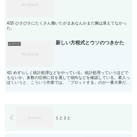
42|5 ひさびさにたくさん働いたがまあなんかまだ腕は衰えてなかっ
た。
新しい方程式とウソのつきかた
レコード
4|1 めずらしく統計処理などをやっている。統計処理っていうほどで
もないか。多数の症例に目を通して傾向などを確認している。素人っ
ぽくいうと、こういう作業では、「プロットする」のが一番大事だな
と思う。データの分布を視覚的に把握するところからす...
１と２と