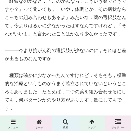
経験なのかなと．「このがんなら，こういう薬でどうで
すか？」って聞いても，「いや，体調とか，その病状なら
こっちの組み合わせもあるよ」みたいな．薬の選択肢なん
て，今よりはるかに少なかったはずなんですけれど，「そ
れがいいよ」と言われたことはかなり少なかったです．
―――今より抗がん剤の選択肢が少ないのに，それほど差
が出るものなんですか．
種類は確かに少なかったんですけれど，そもそも，標準
的な治療というものがうまく確立されていないというとこ
ろもありました．たとえば，二つの薬を組み合わせるにし
ても，何パターンかのやり方があります．量にしてもで
す．
―――今は大規模な統計によって，標準治療とか推奨レジ
メニュー
ホーム
検索
トップ
サイドバー