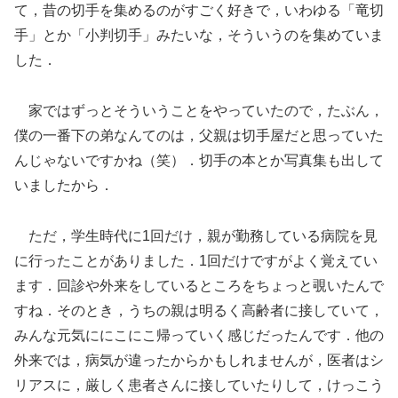
て，昔の切手を集めるのがすごく好きで，いわゆる「竜切
手」とか「小判切手」みたいな，そういうのを集めていま
した．
家ではずっとそういうことをやっていたので，たぶん，
僕の一番下の弟なんてのは，父親は切手屋だと思っていた
んじゃないですかね（笑）．切手の本とか写真集も出して
いましたから．
ただ，学生時代に1回だけ，親が勤務している病院を見
に行ったことがありました．1回だけですがよく覚えてい
ます．回診や外来をしているところをちょっと覗いたんで
すね．そのとき，うちの親は明るく高齢者に接していて，
みんな元気ににこにこ帰っていく感じだったんです．他の
外来では，病気が違ったからかもしれませんが，医者はシ
リアスに，厳しく患者さんに接していたりして，けっこう