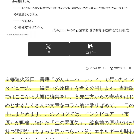
X
コピー
2026.01.13
2026.05.18
※毎週火曜日、書籍『がんユニバーシティ』で行ったイン
タビューの、「編集中の原稿」を全文公開します。書籍版
ではここから大幅に編集をし、各先生方からの寄稿をはじ
めとするたくさんの文章をコラム的に散りばめて、一冊の
本にまとめます。このブログでは、インタビュアー（市
原）が興奮し続けた「生の雰囲気」、編集前の原稿だけが
持つ猛烈な（ちょっと読みづらい？笑）エネルギーを味わ