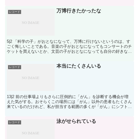
こじあけられる扉がないものかと、探しに探して１か...
万博行きたかったな
レコード
5|2 「科学の子」がおとなになって、万博に行けないというのは、す
ごく悔しいことである。音楽の子がおとなになってもコンサートのチ
ケットを買えないとか、文芸の子がおとなになっても自分の好きな本
を買えないというのと、構造的にはいっしょだ。私はと...
本当にたくさんいる
レコード
13|2 前の仕事場よりもさらに圧倒的に「がん」を診断する機会が増
えた気がする。おそらくこの場所には「がん」以外の患者もたくさん
来ているのだけれど、私が担当する範囲の多くが「がん」にシフトし
ている。これはたまたまであり、たまたまでしかない。
泳がせられている
レコード