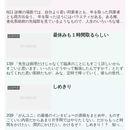
6|11 診療の場面では、自分より若い同業者とも、年を取った同業者
とも両方出会う。 年を取ったほうにはバラエティがある。ある種、
進化系統樹の先端部を見ているようなもので、人生のいろいろな場面
で衝突してきたさまざまな選択圧によって、何度も分岐...
昼休みも１時間取るらしい
レコード
13|9 「先生は病理だけじゃなくて臨床のことにもすごく詳しいから
すごいと思います。いったいどうやって勉強したんですか？」とたず
ねてくれた若い医師たちが、みな、定時で帰っていく。彼らの世代
は、いったいどうやって勉強すれば、膨大な知識にアクセ...
しめきり
レコード
20|9 「がんユニ」の最後のインタビューの原稿をまとめ中。ものす
ごくいい内容だからあまり片手間ではやりたくない。だからもっと時
間をかけたい。潤沢にかけたい。かけるぞ！ しめきり！？ 知った
ことかァ！