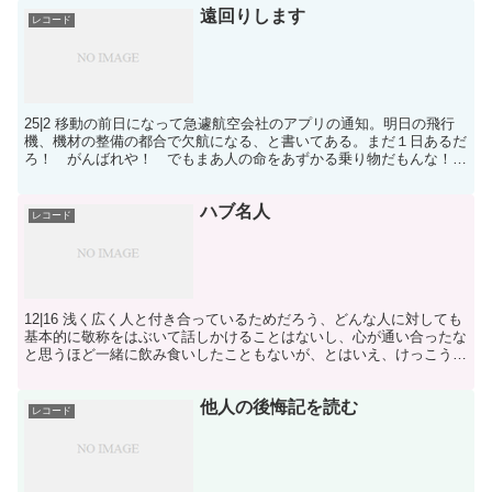
遠回りします
レコード
25|2 移動の前日になって急遽航空会社のアプリの通知。明日の飛行
機、機材の整備の都合で欠航になる、と書いてある。まだ１日あるだ
ろ！ がんばれや！ でもまあ人の命をあずかる乗り物だもんな！
雑にやらないほうがいいよな！ わかった！ しょうが...
ハブ名人
レコード
12|16 浅く広く人と付き合っているためだろう、どんな人に対しても
基本的に敬称をはぶいて話しかけることはないし、心が通い合ったな
と思うほど一緒に飲み食いしたこともないが、とはいえ、けっこうな
量の人びととの間に、うすーいコネクションみたいな...
他人の後悔記を読む
レコード