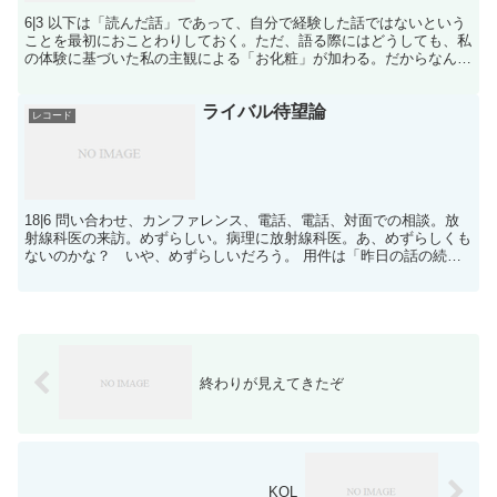
6|3 以下は「読んだ話」であって、自分で経験した話ではないという
ことを最初におことわりしておく。ただ、語る際にはどうしても、私
の体験に基づいた私の主観による「お化粧」が加わる。だからなんと
なく私が体験したふうな語り口になってしまうだろう。...
ライバル待望論
レコード
18|6 問い合わせ、カンファレンス、電話、電話、対面での相談。放
射線科医の来訪。めずらしい。病理に放射線科医。あ、めずらしくも
ないのかな？ いや、めずらしいだろう。 用件は「昨日の話の続
き」。講演準備のためにデスクに積み上がったマッペを横...
終わりが見えてきたぞ
KOL