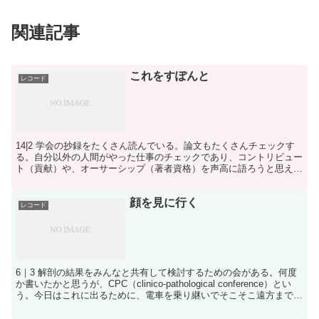
関連記事
これをすぽんと
レコード
14|2 学会の抄録をたくさん読んでいる。論文もたくさんチェックす
る。自分以外の人間がやった仕事のチェックであり、コントリビュー
ト（貢献）や、オーサーシップ（著者資格）を声高に語ろうと思えば
語れる。でもやっぱ、こういうのって、「筆頭」の人間...
顔を見に行く
レコード
6｜3 解剖の結果をみんなと共有して検討するための会がある。何度
か書いたかと思うが、CPC（clinico-pathological conference）とい
う。今日はこれに出るために、電車を乗り継いでそこそこ遠方まで出
張する。今日中には...