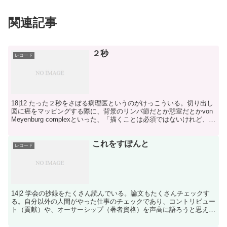
関連記事
２秒
レコード
18|12 たった２秒をさぼる病理医というのがけっこういる。切り出し
図に癌をマッピングする際に、背景のリンパ節だとか憩室だとかvon
Meyenburg complexといった、「描くことは必須ではないけれど、描
いておけば病理医か臨床医のど...
これをすぽんと
レコード
14|2 学会の抄録をたくさん読んでいる。論文もたくさんチェックす
る。自分以外の人間がやった仕事のチェックであり、コントリビュー
ト（貢献）や、オーサーシップ（著者資格）を声高に語ろうと思えば
語れる。でもやっぱ、こういうのって、「筆頭」の人間...