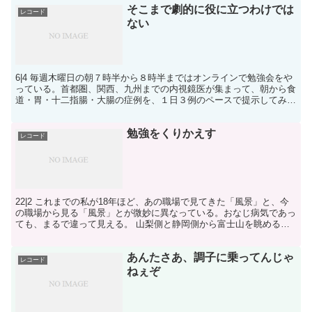
そこまで劇的に役に立つわけでは
レコード
ない
6|4 毎週木曜日の朝７時半から８時半まではオンラインで勉強会をや
っている。首都圏、関西、九州までの内視鏡医が集まって、朝から食
道・胃・十二指腸・大腸の症例を、１日３例のペースで提示してみん
なで写真を「読む」。腫瘍なのか非腫瘍なのか。腫瘍だ...
勉強をくりかえす
レコード
22|2 これまでの私が18年ほど、あの職場で見てきた「風景」と、今
の職場から見る「風景」とが微妙に異なっている。おなじ病気であっ
ても、まるで違って見える。 山梨側と静岡側から富士山を眺めると
形が違う、みたいな話ではある。 そして、そうやっ...
あんたさあ、調子に乗ってんじゃ
レコード
ねぇぞ