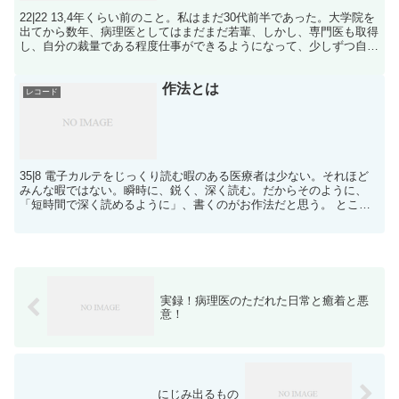
22|22 13,4年くらい前のこと。私はまだ30代前半であった。大学院を
出てから数年、病理医としてはまだまだ若輩、しかし、専門医も取得
し、自分の裁量である程度仕事ができるようになって、少しずつ自信
もついてきたころだ。 縁あって、診療放射線...
作法とは
レコード
35|8 電子カルテをじっくり読む暇のある医療者は少ない。それほど
みんな暇ではない。瞬時に、鋭く、深く読む。だからそのように、
「短時間で深く読めるように」、書くのがお作法だと思う。 ところ
で、お作法というのは、「守れない人が多いシステム」に...
実録！病理医のただれた日常と癒着と悪
意！
にじみ出るもの