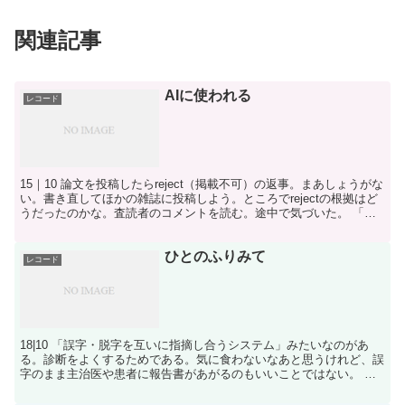
関連記事
AIに使われる
レコード
15｜10 論文を投稿したらreject（掲載不可）の返事。まあしょうがな
い。書き直してほかの雑誌に投稿しよう。ところでrejectの根拠はど
うだったのかな。査読者のコメントを読む。途中で気づいた。 「こ
れ、AIで査読してるな……」。 査読...
ひとのふりみて
レコード
18|10 「誤字・脱字を互いに指摘し合うシステム」みたいなのがあ
る。診断をよくするためである。気に食わないなあと思うけれど、誤
字のまま主治医や患者に報告書があがるのもいいことではない。 い
いことではないが、そういうところこそ、AIでなんと...