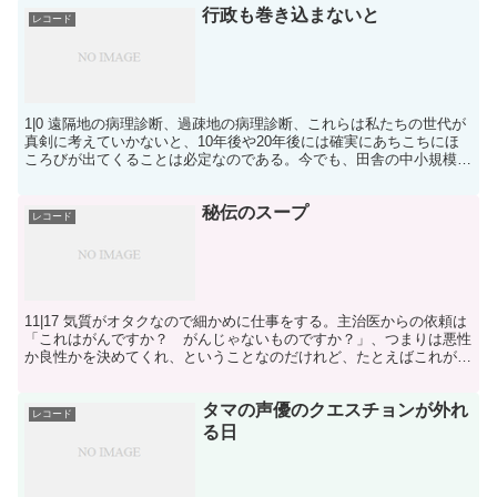
行政も巻き込まないと
レコード
1|0 遠隔地の病理診断、過疎地の病理診断、これらは私たちの世代が
真剣に考えていかないと、10年後や20年後には確実にあちこちにほ
ころびが出てくることは必定なのである。今でも、田舎の中小規模の
病院の病理診断を支えているのは、「赤ひげ先生」的...
秘伝のスープ
レコード
11|17 気質がオタクなので細かめに仕事をする。主治医からの依頼は
「これはがんですか？ がんじゃないものですか？」、つまりは悪性
か良性かを決めてくれ、ということなのだけれど、たとえばこれが悪
性、つまりがんだとわかったとして、そこで話をおし...
タマの声優のクエスチョンが外れ
レコード
る日