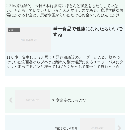
2|2 医療経済的に今日の私は病院にほとんど収益をもたらしていな
い。もたらしていないというかたぶんマイナスである。病理学的な検
索にかかるお金と、患者や国からいただけるお金をてんびんにかける
と、病理の場合は基本的に赤字だ。黒字にする努力をしな...
単一食品で健康になれたらいいで
レコード
すね
11|8 少し集中しようと思うと迅速組織診のオーダーが入る。顔をつ
けていた洗面器からプハァと離れて別の場所にあるユニットバスにタ
タッと走ってドボンと潜ってしばらくそっちで集中して終わったらザ
ブァと出てまた走って戻ってきてもとの洗面器にタポと...
社交辞令のよろこび
描けない情景