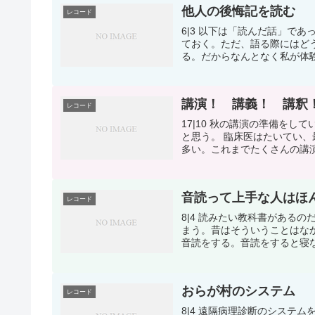
他人の後悔記を読む
レコード
6|3 以下は「読んだ話」で
ておく。ただ、語る際にはど
る。だからなんとなく私が体験
講演！ 講義！ 講釈
レコード
17|10 秋の講演の準備を
と思う。 臨床医はたいてい
多い。これまでたくさんの講演
音読って上手な人はほ
レコード
8|4 読みたい教科書がある
まう。昔はそういうことはな
音読をする。音読をすると寝な
おらが村のシステム
レコード
8|4 遠隔病理診断のシステ