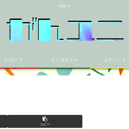
Can u
レコード
インタビュー
エディット
コピー