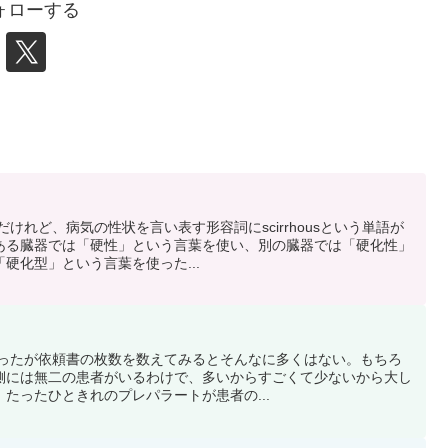
ォローする
のだけれど、病気の性状を言い表す形容詞にscirrhousという単語が
ある臓器では「硬性」という言葉を使い、別の臓器では「硬化性」
硬化型」という言葉を使った...
と思ったが依頼書の枚数を数えてみるとそんなに多くはない。もちろ
側には無二の患者がいるわけで、多いからすごくて少ないから大し
たったひときれのプレパラートが患者の...