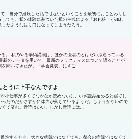
あって、自分で経験した話ではないということを最初におことわりし
うしても、私の体験に基づいた私の主観による「お化粧」が加わ
したふうな語り口になってしまうだろう。...
！
している。 私のやる学術講演は、ほかの医者のとはだいぶ違っている
、最新のデータを用いて、最新のプラクティスについて語ることが
を聞いてきたが、「学会発表」にすご...
んとうに上手なんですよ
のだが小仕事が多くてなかなか読めないし、いざ読み始めると寝てし
かったのだがさすがに体力が落ちているようだ。しょうがないので
くて済む。音読はいい。しかし音読には...
ムを推進する方向。大きな病院ではなくても、都会の病院ではなくて