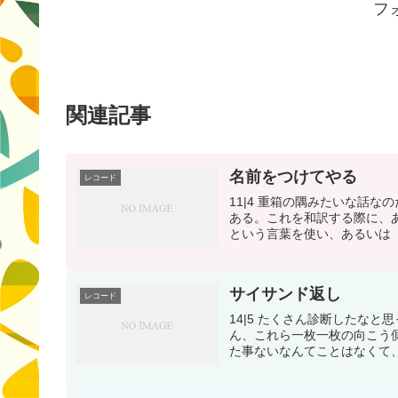
フ
関連記事
名前をつけてやる
レコード
11|4 重箱の隅みたいな話な
ある。これを和訳する際に、
という言葉を使い、あるいは「
サイサンド返し
レコード
14|5 たくさん診断したな
ん、これら一枚一枚の向こう
た事ないなんてことはなくて、