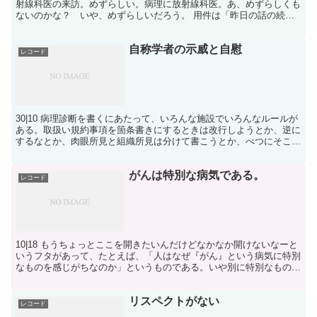
射線科医の来訪。めずらしい。病理に放射線科医。あ、めずらしくも
ないのかな？ いや、めずらしいだろう。 用件は「昨日の話の続
き」。講演準備のためにデスクに積み上がったマッペを横...
自称学者の示威と自慰
レコード
30|10 病理診断を書くにあたって、いろんな施設でいろんなルールが
ある。取扱い規約事項を箇条書きにするときは改行しようとか、逆に
するなとか、肉眼所見と組織所見は分けて書こうとか、べつにそこま
でしなくていいとか……。 施設ごとに代々受け継が...
がんは特別な病気である。
レコード
10|18 もうちょっとここを開きたいんだけどなかなか開けないなーと
いうフタがあって、たとえば、「人はなぜ『がん』という病気に特別
なものを感じがちなのか」というものである。いや別に特別なものな
んて感じてないよ、という人もいるだろう。本当は、...
リスペクトがない
レコード