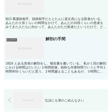
8|13 看護師相手、技師相手だととたんに居丈高になる医者がいる。
あんたの２倍くらいの時間をかけて、あんたの10倍くらいの患者を
みてきた人たちに向かって、あんたがただ医者だというだけで、どう
してそんなに上からしゃべることができるのだ。
解剖の手間
レコード
18|16 とある患者の解剖をし、報告書を書いている。 私が１回の解剖
にかける時間はだいたい２時間前後。純粋な作業時間でいうと平均１
時間40分くらいだと思う。２時間越えることもあるが、３時間に達
することはあまりない。ただ、これは、着替えをす...
弘法にも筆のごめんなさい