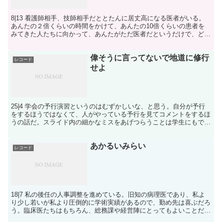
8|13 看護師相手、技師相手だととたんに居丈高になる医者がいる。
あんたの２倍くらいの時間をかけて、あんたの10倍くらいの患者を
みてきた人たちに向かって、あんたがただ医者だというだけで、どう
してそんなに上からしゃべることができるのだ。
偉そうに言ってないで地道に修行
レコード
せよ
25|4 学会の予行演習というのはむずかしいな、と思う。自分が予行
をするほうではなくて、人がやっている予行を見てコメントをするほ
うの話だ。スライド内の細かなミスをあげつらうことは学生にもでき
る。しかし、発表の中に張り巡らされている思索の秘め...
あかるいみらい
レコード
18|7 私の後任の人事調整を進めている。旧知の病理医であり、私よ
り少し若いが私より圧倒的に学術実績があるので、勤め先は喜ぶだろ
う。臨床医たちはもちろん、総務課や経営陣にとってもよいことだと
思う。 先日、某所で「AIが医師の価値をどう変えて...