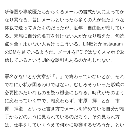
研修医や専攻医たちからくるメールの書式が人によってか
なり異なる。昔はメールといったら多くの人が似たような
体裁で送ってきたものだったが、近年、自由度が増してい
る。末尾に自分の名前を付けない人がかなり増えた。句読
点を全く用いない人もけっこういる。LINEとかInstagram
のDMを見ているようだ。メールをPCではなくスマホで返
信しているというUI的な誘引もあるのかもしれない。
署名がないとか文章が「。」で終わっていないとか、それ
でなにか私が困るわけではない。むしろそういった形式の
必要性みたいなものを疑う機会にもなる。時代がそのよう
に変わっていく中で、相変わらず、市原 拝 とか 市
原 拝復 といった書き方でメールを締めている自分が相
手からどのように見られているのだろう、その見られ方
は、仕事をしていくうえで何かに影響するだろうか、とい