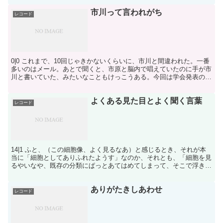
市川って言われがち
レコード
0|0 これまで、10回じゃきかないくらいに、市川と間違われた。一番
多いのはメール。あとで聞くと、市原と脳内で唱えていたのに手が市
川と書いていた、みたいなこともけっこうある。今回は学会発表の抄
録で間違われた。でも英語のほうはちゃんとIchi...
よくある見た目とよく聞く言葉
レコード
14|1 ふと、（この細胞像、よく見るなあ）と感じるとき、それが本
当に「細胞としてありふれたようす」なのか、それとも、「細胞を見
るやいなや、既存の分類にぱっとあてはめてしまって、そこで浮き上
がってきた診断名を、よく耳にするだけ」なのかはかな...
ありがたきしあわせ
レコード