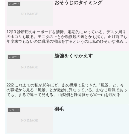
おそうじのタイミング
レコード
12|10 診断用のキーボードを清掃。定期的にやっている。デスク周り
のホコリも取る。モニタの上とか顕微鏡の裏とかも拭く。正月前でも
年度末でもないのに職場の掃除をするというのは私のひそかな決め事
だ。みんながやって当然と思うタイミングだけでなく...
勉強をくりかえす
レコード
22|2 これまでの私が18年ほど、あの職場で見てきた「風景」と、今
の職場から見る「風景」とが微妙に異なっている。おなじ病気であっ
ても、まるで違って見える。 山梨側と静岡側から富士山を眺めると
形が違う、みたいな話ではある。 そして、そうやっ...
羽毛
レコード