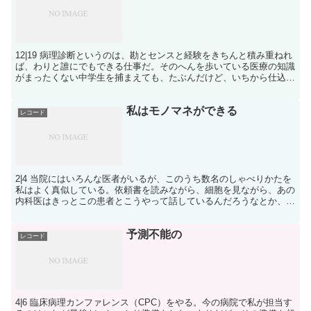
12|19 病理診断というのは、勘とセンスと経験をきちんと積み重ねれ
ば、わりと誰にでもできる仕事だ。そのへんを歩いている医療の知識
がまったくない中学生を捕まえても、たぶんだけど、いちから仕込め
ば5年くらいでそこそこいい病理診断ができると思う...
私はモノマネができる
レコード
2|4 当院にはいろんな医者がいるが、このうち数名のしゃべりかたを
私はよく真似している。依頼書を読みながら、細胞を見ながら、あの
内科医はきっとこの患者とこうやって話しているんだろうなとか、あ
の外科医はこの検査を出すときにこんな口調で文句を言...
予測不能の
レコード
4|6 臨床病理カンファレンス（CPC）をやる。今の病院で私が担当す