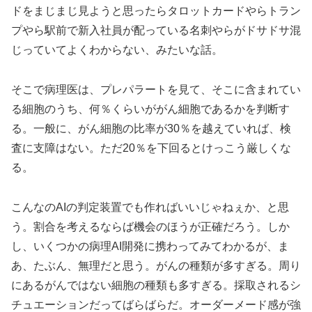
ドをまじまじ見ようと思ったらタロットカードやらトラン
プやら駅前で新入社員が配っている名刺やらがドサドサ混
じっていてよくわからない、みたいな話。
そこで病理医は、プレパラートを見て、そこに含まれてい
る細胞のうち、何％くらいががん細胞であるかを判断す
る。一般に、がん細胞の比率が30％を越えていれば、検
査に支障はない。ただ20％を下回るとけっこう厳しくな
る。
こんなのAIの判定装置でも作ればいいじゃねぇか、と思
う。割合を考えるならば機会のほうが正確だろう。しか
し、いくつかの病理AI開発に携わってみてわかるが、ま
あ、たぶん、無理だと思う。がんの種類が多すぎる。周り
にあるがんではない細胞の種類も多すぎる。採取されるシ
チュエーションだってばらばらだ。オーダーメード感が強