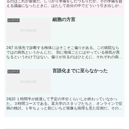
るのはこれが最後だ。しっかり準備をしたつもりだが、その準備を超
える議論になったときに、はたして自分の中でどういう引き出しが開
き、どんなやりとりができるか、こればかりはその場...
細胞の方言
レコード
24|7 出張先で診断する検体にはそこそこ偏りがある。この病院なら
ではの病気というかんじだ。 別に地域ごとにはやっている病気が異
なるというわけではない。偏りが出るのはひとえに、それぞれの病院
にいる医者たちの専門性のちがい、どういうところから...
言語化までに至らなかった
レコード
24|10 １時間半が経過して予定の半分くらいしか終わっていなかっ
た。３時間コースである。某大学のスタッフたちと、オンラインで症
例の検討。１年ちょっと前にいちど画像も病理も見た症例だ。その
後、大学で各種の遺伝子解析が施行され、その結果のフィ...