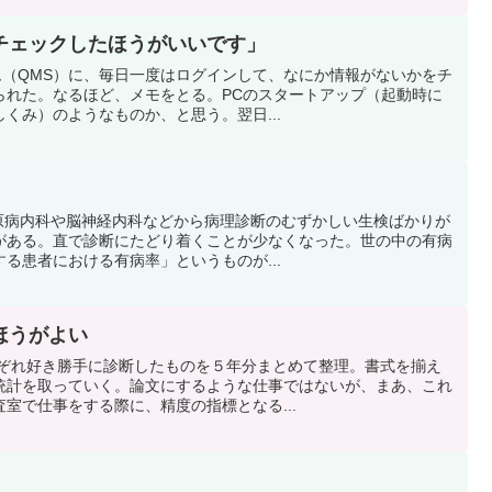
チェックしたほうがいいです」
テム（QMS）に、毎日一度はログインして、なにか情報がないかをチ
られた。なるほど、メモをとる。PCのスタートアップ（起動時に
くみ）のようなものか、と思う。翌日...
チ膠原病内科や脳神経内科などから病理診断のむずかしい生検ばかりが
がある。直で診断にたどり着くことが少なくなった。世の中の有病
る患者における有病率」というものが...
ほうがよい
それぞれ好き勝手に診断したものを５年分まとめて整理。書式を揃え
統計を取っていく。論文にするような仕事ではないが、まあ、これ
室で仕事をする際に、精度の指標となる...