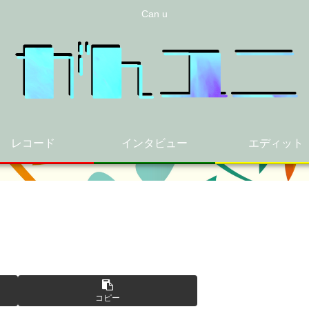
Can u
レコード
インタビュー
エディット
コピー