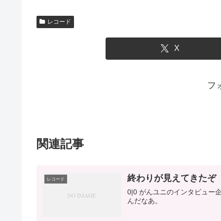
レコード
X
フ
関連記事
終わりが見えてきたぞ
レコード
0|0 がんユニのインタビュ
んだなあ。