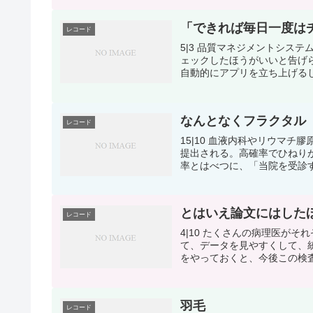
「できれば毎日一度は
レコード
5|3 品質マネジメントシス
ェックしたほうがいいと告げ
自動的にアプリを立ち上げるし
なんとなくフラクタル
レコード
15|10 血液内科やリウマ
提出される。高確率でひねり
率とはべつに、「当院を受診す
とはいえ論文にはした
レコード
4|10 たくさんの病理医が
て、データを見やすくして、
をやっておくと、今後この検査
羽毛
レコード