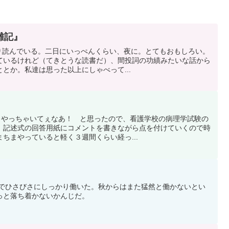
雑記』
っくり読んでいる。二日にいっぺんくらい、夜に。とてもおもしろい。
ているけれど（てきとうな読書だ）、間投詞の功績みたいな話から
とか。私達は思った以上にしゃべって...
かくやっちゃいてぇなあ！ と思ったので、看護学校の病理学試験の
。記述式の回答用紙にコメントを書きながら点を付けていくので時
ちまやっていると軽く３週間くらい経っ...
なのでひさびさにしっかり働いた。秋からはまた猛然と働かないとい
っと落ち着かないかんじだ。