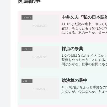
関連記事
中井久夫『私の日本語
レコード
11|12 まだ読み途中。ゆ
冒頭、ちょっともう忘れかけ
はじまる。あのーとか、えーと
採点の祭典
レコード
2|0 今日はなんかもうとに
祭典をやっちゃうことにする
間がかかる。仕事の合間にちま
総決算の最中
レコード
18|5 職場がちょっと手薄
けないが、今はなんか、ちょ