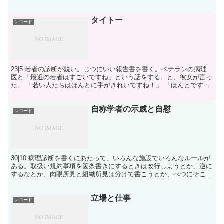
がってきた診断名を、よく耳にするだけ」なのかはかな...
タイトー
レコード
23|5 若者の診断が鋭い。じつにいい報告書を書く。ベテランの病理
医と「最近の若者はすごいですね」という話をする。と、彼女が言っ
た。 「若い人たちはほんとに手がきれいですね！」 「ほんとですよ
ねえ」 ……我々はべつに、若者はスキンケアがしっ...
自称学者の示威と自慰
レコード
30|10 病理診断を書くにあたって、いろんな施設でいろんなルールが
ある。取扱い規約事項を箇条書きにするときは改行しようとか、逆に
するなとか、肉眼所見と組織所見は分けて書こうとか、べつにそこま
でしなくていいとか……。 施設ごとに代々受け継が...
立場と仕事
レコード