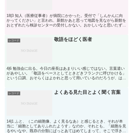
18|3 知人（医療従事者）が病院にかかった。受付で「しんかんに向
かってください」と言われ、新館かあと思って地図を見ながら新館を
おとずれたら検診センターの受付しかない。おかしいなと思いたずね
てみるが誰も要領を得ない。どういうことだろうと思っ...
敬語をほどく医者
レコード
4|6 勉強会に出る。今日の座長はあまりいい感じではない。言葉遣い
があやしい。「敬語をベースとしてときどきフランクに呼びかける」
という口調、おそらくはよかれと思って用いているのだろうが、はっ
きり言って、「敬語を維持し続ける脳の筋肉がよわすぎ...
よくある見た目とよく聞く言葉
レコード
14|1 ふと、（この細胞像、よく見るなあ）と感じるとき、それが本
当に「細胞としてありふれたようす」なのか、それとも、「細胞を見
るやいなや、既存の分類にぱっとあてはめてしまって、そこで浮き上