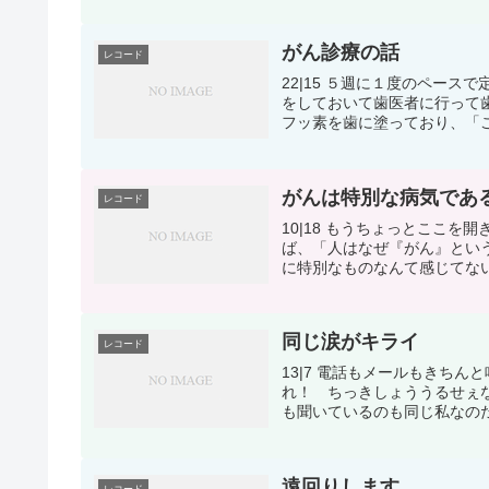
がん診療の話
レコード
22|15 ５週に１度のペー
をしておいて歯医者に行って
フッ素を歯に塗っており、「こ
がんは特別な病気であ
レコード
10|18 もうちょっとここ
ば、「人はなぜ『がん』とい
に特別なものなんて感じてない
同じ涙がキライ
レコード
13|7 電話もメールもきち
れ！ ちっきしょううるせぇ
も聞いているのも同じ私なのだ
遠回りします
レコード