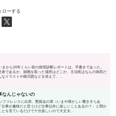
ォローする
。 いまから20年くらい前の病理診断レポートは、手書きであった。
患者であるか、細胞を取った場所はどこか、主治医はなんの病気だ
なイラストや模式図などを添えて、...
事なんじゃないの
でカンファレンスに出席。懇親会の席（いまや懐かしい響きすらあ
「仕事が趣味だと思うけど仕事以外に楽しいことあるの？」と聞か
とを見ているだけで十分楽しいので大丈夫...