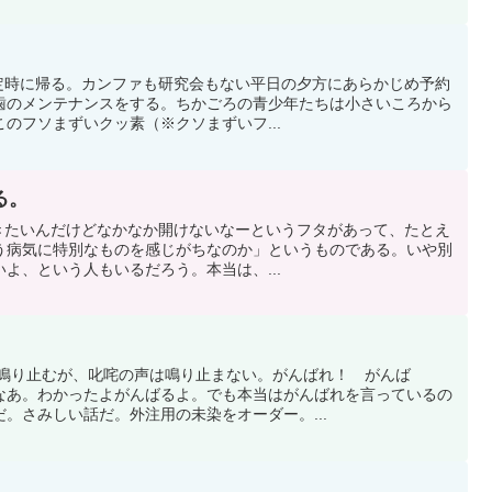
スで定時に帰る。カンファも研究会もない平日の夕方にあらかじめ予約
歯のメンテナンスをする。ちかごろの青少年たちは小さいころから
のフソまずいクッ素（※クソまずいフ...
る。
を開きたいんだけどなかなか開けないなーというフタがあって、たとえ
う病気に特別なものを感じがちなのか」というものである。いや別
よ、という人もいるだろう。本当は、...
んと鳴り止むが、叱咤の声は鳴り止まない。がんばれ！ がんば
なあ。わかったよがんばるよ。でも本当はがんばれを言っているの
。さみしい話だ。外注用の未染をオーダー。...