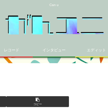
Can u
レコード
インタビュー
エディット
コピー